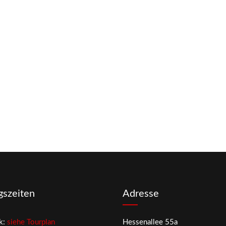
gszeiten
Adresse
k:
siehe Tourplan
Hessenallee 55a